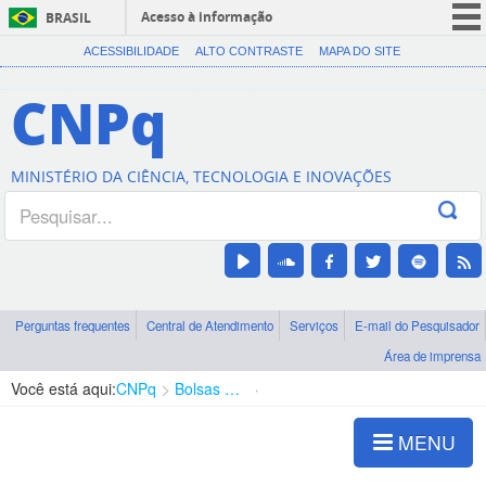
Acesso à informação
BRASIL
CORONAVÍRUS (COVID-19)
ACESSIBILIDADE
ALTO CONTRASTE
MAPA DO SITE
Participe
CNPq
Serviços
Legislação
MINISTÉRIO DA CIÊNCIA, TECNOLOGIA E INOVAÇÕES
Canais
Perguntas frequentes
Central de Atendimento
Serviços
E-mail do Pesquisador
Área de imprensa
Você está aqui:
CNPq
Bolsas e Auxílios Vigentes
Projetos de Pesquisa
MENU