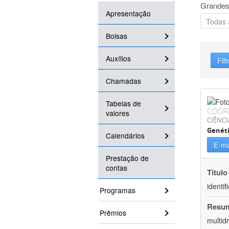
Grandes
Apresentação
Bolsas
Auxílios
Filt
Chamadas
Tabelas de
COOR
valores
CIÊNCI
Genét
Calendários
E-ma
Prestação de
contas
Título
identi
Programas
Resu
Prêmios
multid