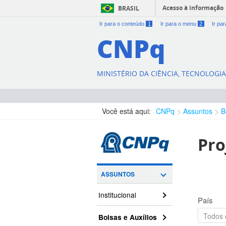
Acesso à informação
BRASIL
Ir para o conteúdo
1
Ir para o menu
2
Ir pa
CNPq
MINISTÉRIO DA CIÊNCIA, TECNOLOGI
Você está aqui:
CNPq
Assuntos
B
Pro
ASSUNTOS
Institucional
País
Bolsas e Auxílios