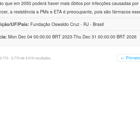
ão que em 2050 poderá haver mais óbitos por infecções causadas por
ncer, a resistência a PMs e ETA é preocupante, pois são fármacos ess
uição/UF/País:
Fundação Oswaldo Cruz - RJ - Brasil
cia:
Mon Dec 04 00:00:00 BRT 2023-Thu Dec 31 00:00:00 BRT 2026
← Primeir
.770 - 3.770 de 4.019 resultados.