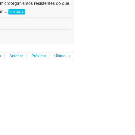
 microorganismos resistentes do que
en
...
leia mais
o
Anterior
Próximo
Último →