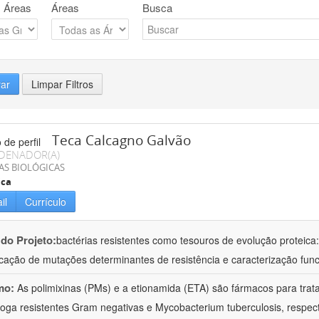
 Áreas
Áreas
Busca
rar
Limpar Filtros
Teca Calcagno Galvão
DENADOR(A)
AS BIOLÓGICAS
ica
il
Currículo
 do Projeto:
bactérias resistentes como tesouros de evolução proteica: m
ficação de mutações determinantes de resistência e caracterização fun
mo:
As polimixinas (PMs) e a etionamida (ETA) são fármacos para trat
roga resistentes Gram negativas e Mycobacterium tuberculosis, respe