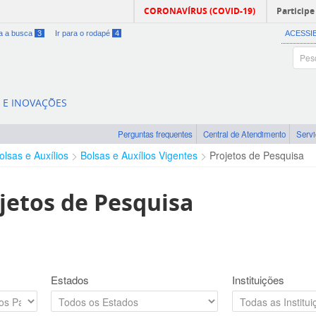
CORONAVÍRUS (COVID-19)
Participe
ra a busca
3
Ir para o rodapé
4
ACESSI
A E INOVAÇÕES
Perguntas frequentes
Central de Atendimento
Serv
olsas e Auxílios
Bolsas e Auxílios Vigentes
Projetos de Pesquisa
jetos de Pesquisa
Estados
Instituições