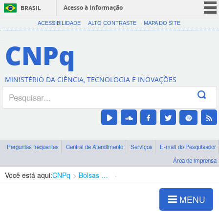
Acesso à informação
BRASIL
CORONAVÍRUS (COVID-19)
ACESSIBILIDADE
ALTO CONTRASTE
MAPA DO SITE
Participe
CNPq
Serviços
Legislação
MINISTÉRIO DA CIÊNCIA, TECNOLOGIA E INOVAÇÕES
Canais
Perguntas frequentes
Central de Atendimento
Serviços
E-mail do Pesquisador
Área de imprensa
Você está aqui:
CNPq
Bolsas e Auxílios Vigentes
Projetos de Pesquisa
MENU