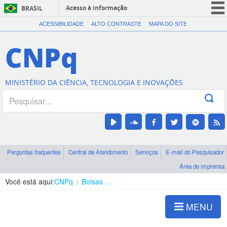
Acesso à informação
BRASIL
CORONAVÍRUS (COVID-19)
ACESSIBILIDADE
ALTO CONTRASTE
MAPA DO SITE
Participe
CNPq
Serviços
Legislação
MINISTÉRIO DA CIÊNCIA, TECNOLOGIA E INOVAÇÕES
Canais
Perguntas frequentes
Central de Atendimento
Serviços
E-mail do Pesquisador
Área de imprensa
Você está aqui:
CNPq
Bolsas e Auxílios Vigentes
Projetos de Pesquisa
MENU