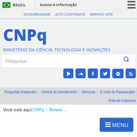
Acesso à informação
BRASIL
CORONAVÍRUS (COVID-19)
ACESSIBILIDADE
ALTO CONTRASTE
MAPA DO SITE
Participe
CNPq
Serviços
Legislação
MINISTÉRIO DA CIÊNCIA, TECNOLOGIA E INOVAÇÕES
Canais
Perguntas frequentes
Central de Atendimento
Serviços
E-mail do Pesquisador
Área de imprensa
Você está aqui:
CNPq
Bolsas e Auxílios Vigentes
Projetos de Pesquisa
MENU