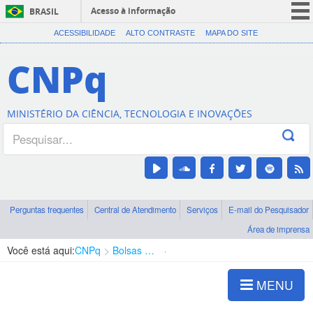
Acesso à informação
BRASIL
CORONAVÍRUS (COVID-19)
ACESSIBILIDADE
ALTO CONTRASTE
MAPA DO SITE
Participe
CNPq
Serviços
Legislação
MINISTÉRIO DA CIÊNCIA, TECNOLOGIA E INOVAÇÕES
Canais
Perguntas frequentes
Central de Atendimento
Serviços
E-mail do Pesquisador
Área de imprensa
Você está aqui:
CNPq
Bolsas e Auxílios Vigentes
Projetos de Pesquisa
MENU