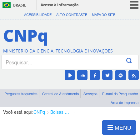
Acesso à informação
BRASIL
CORONAVÍRUS (COVID-19)
ACESSIBILIDADE
ALTO CONTRASTE
MAPA DO SITE
Participe
CNPq
Serviços
Legislação
MINISTÉRIO DA CIÊNCIA, TECNOLOGIA E INOVAÇÕES
Canais
Perguntas frequentes
Central de Atendimento
Serviços
E-mail do Pesquisador
Área de imprensa
Você está aqui:
CNPq
Bolsas e Auxílios Vigentes
Projetos de Pesquisa
MENU