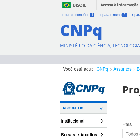
Acesso à informação
BRASIL
Ir para o conteúdo
1
Ir para o menu
2
Ir pa
CNPq
MINISTÉRIO DA CIÊNCIA, TECNOLOGI
Você está aqui:
CNPq
Assuntos
B
Pro
ASSUNTOS
Institucional
País
Bolsas e Auxílios