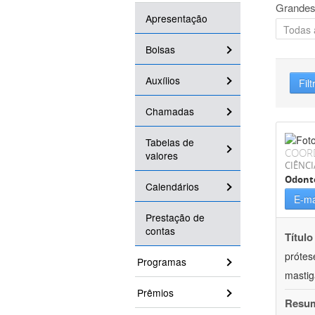
Grandes
Apresentação
Bolsas
Auxílios
Filt
Chamadas
Tabelas de
COOR
valores
CIÊNCI
Odont
Calendários
E-ma
Prestação de
contas
Título
prótes
Programas
masti
Prêmios
Resu