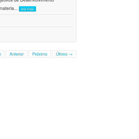
materia
...
leia mais
o
Anterior
Próximo
Último →