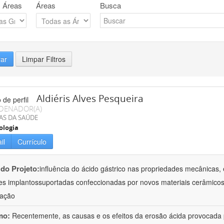
 Áreas
Áreas
Busca
rar
Limpar Filtros
Aldiéris Alves Pesqueira
DENADOR(A)
AS DA SAÚDE
ologia
il
Currículo
 do Projeto:
influência do ácido gástrico nas propriedades mecânicas, 
es implantossuportadas confeccionadas por novos materiais cerâmicos
gação
mo:
Recentemente, as causas e os efeitos da erosão ácida provocada p