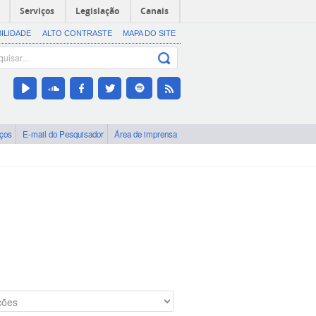
Serviços
Legislação
Canais
BILIDADE
ALTO CONTRASTE
MAPA DO SITE
iços
E-mail do Pesquisador
Área de imprensa