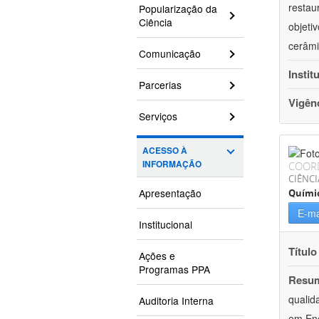
restau
Popularização da
Ciência
objeti
cerâmi
Comunicação
Instit
Parcerias
Vigên
Serviços
ACESSO À
INFORMAÇÃO
COOR
CIÊNCI
Apresentação
Quími
E-ma
Institucional
Título
Ações e
Programas PPA
Resu
qualid
Auditoria Interna
em Ene