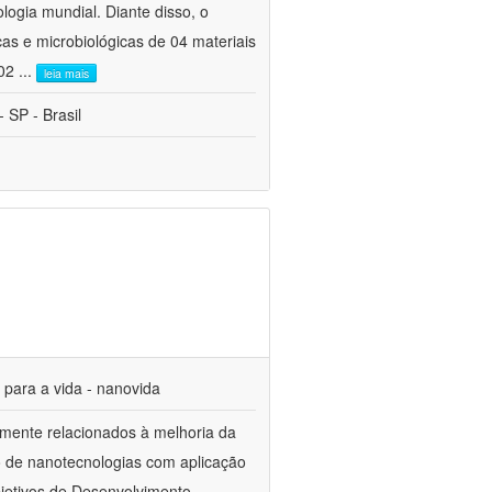
ogia mundial. Diante disso, o
cas e microbiológicas de 04 materiais
 02
...
leia mais
 SP - Brasil
s para a vida - nanovida
mente relacionados à melhoria da
o de nanotecnologias com aplicação
jetivos de Desenvolvimento