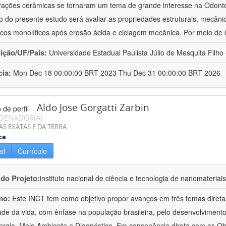
rações cerâmicas se tornaram um tema de grande interesse na Odontol
vo do presente estudo será avaliar as propriedades estruturais, mecâni
cos monolíticos após erosão ácida e ciclagem mecânica. Por meio de
uição/UF/País:
Universidade Estadual Paulista Júlio de Mesquita Filho -
cia:
Mon Dec 18 00:00:00 BRT 2023-Thu Dec 31 00:00:00 BRT 2026
Aldo Jose Gorgatti Zarbin
DENADOR(A)
AS EXATAS E DA TERRA
ca
il
Currículo
 do Projeto:
instituto nacional de ciência e tecnologia de nanomateriai
mo:
Este INCT tem como objetivo propor avanços em três temas direta
ade da vida, com ênfase na população brasileira, pelo desenvolviment
rgia, Meio Ambiente e Diagnóstico. Em consonância direta com os Ob