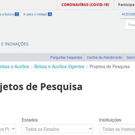
CORONAVÍRUS (COVID-19)
Participe
ra a busca
3
Ir para o rodapé
4
ACESSI
A E INOVAÇÕES
Perguntas frequentes
Central de Atendimento
Serv
olsas e Auxílios
Bolsas e Auxílios Vigentes
Projetos de Pesquisa
jetos de Pesquisa
Estados
Instituições