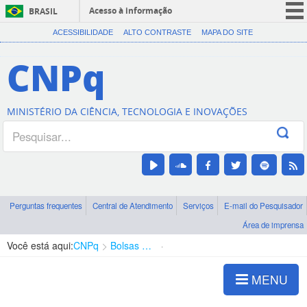
Acesso à informação
BRASIL
CORONAVÍRUS (COVID-19)
ACESSIBILIDADE
ALTO CONTRASTE
MAPA DO SITE
Participe
CNPq
Serviços
Legislação
MINISTÉRIO DA CIÊNCIA, TECNOLOGIA E INOVAÇÕES
Canais
Perguntas frequentes
Central de Atendimento
Serviços
E-mail do Pesquisador
Área de imprensa
Você está aqui:
CNPq
Bolsas e Auxílios Vigentes
Projetos de Pesquisa
MENU