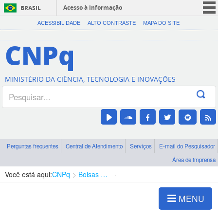
Acesso à informação
BRASIL
CORONAVÍRUS (COVID-19)
ACESSIBILIDADE
ALTO CONTRASTE
MAPA DO SITE
Participe
CNPq
Serviços
Legislação
MINISTÉRIO DA CIÊNCIA, TECNOLOGIA E INOVAÇÕES
Canais
Perguntas frequentes
Central de Atendimento
Serviços
E-mail do Pesquisador
Área de imprensa
Você está aqui:
CNPq
Bolsas e Auxílios Vigentes
Projetos de Pesquisa
MENU