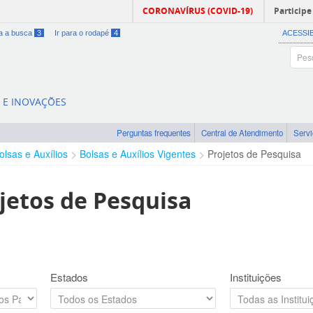
CORONAVÍRUS (COVID-19)
Participe
ra a busca
3
Ir para o rodapé
4
ACESSI
A E INOVAÇÕES
Perguntas frequentes
Central de Atendimento
Serv
olsas e Auxílios
Bolsas e Auxílios Vigentes
Projetos de Pesquisa
jetos de Pesquisa
Estados
Instituições