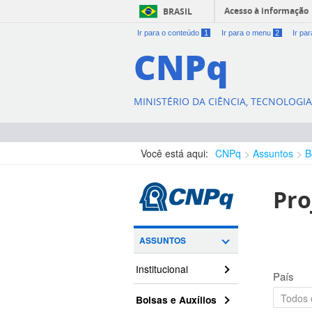
Acesso à informação
BRASIL
Ir para o conteúdo
1
Ir para o menu
2
Ir pa
CNPq
MINISTÉRIO DA CIÊNCIA, TECNOLOGI
Você está aqui:
CNPq
Assuntos
B
Pro
ASSUNTOS
Institucional
País
Bolsas e Auxílios