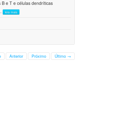
 B e T e células dendríticas
..
leia mais
o
Anterior
Próximo
Último →