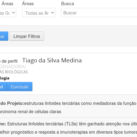
 Áreas
Áreas
Busca
rar
Limpar Filtros
Tiago da Silva Medina
DENADOR(A)
AS BIOLÓGICAS
logia
il
Currículo
 do Projeto:
estruturas linfoides terciárias como mediadoras da função
rcinoma renal de células claras
mo:
Estruturas linfoides terciárias (TLSs) têm ganhado atenção nos úl
lhor prognóstico e resposta a imunoterapias em diversos tipos tumor