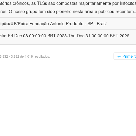
atórios crônicos, as TLSs são compostas majoritariamente por linfócitos
lares. O nosso grupo tem sido pioneiro nesta área e publicou recentem
.
uição/UF/País:
Fundação Antônio Prudente - SP - Brasil
cia:
Fri Dec 08 00:00:00 BRT 2023-Thu Dec 31 00:00:00 BRT 2026
← Primeir
.832 - 3.832 de 4.019 resultados.