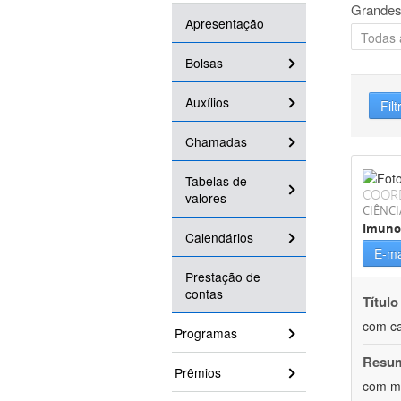
Grandes
Apresentação
Bolsas
Auxílios
Filt
Chamadas
Tabelas de
COOR
valores
CIÊNCI
Imuno
Calendários
E-ma
Prestação de
contas
Título
com ca
Programas
Resu
Prêmios
com me