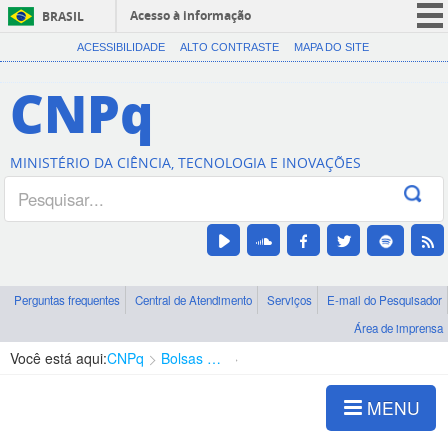
Acesso à informação
BRASIL
CORONAVÍRUS (COVID-19)
ACESSIBILIDADE
ALTO CONTRASTE
MAPA DO SITE
Participe
CNPq
Serviços
Legislação
MINISTÉRIO DA CIÊNCIA, TECNOLOGIA E INOVAÇÕES
Canais
Perguntas frequentes
Central de Atendimento
Serviços
E-mail do Pesquisador
Área de imprensa
Você está aqui:
CNPq
Bolsas e Auxílios Vigentes
Projetos de Pesquisa
MENU