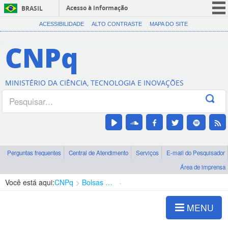
Acesso à informação
BRASIL
CORONAVÍRUS (COVID-19)
ACESSIBILIDADE
ALTO CONTRASTE
MAPA DO SITE
Participe
CNPq
Serviços
Legislação
MINISTÉRIO DA CIÊNCIA, TECNOLOGIA E INOVAÇÕES
Canais
Perguntas frequentes
Central de Atendimento
Serviços
E-mail do Pesquisador
Área de imprensa
Você está aqui:
CNPq
Bolsas e Auxílios Vigentes
Projetos de Pesquisa
MENU