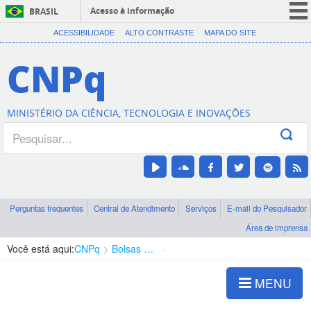
Acesso à informação
BRASIL
CORONAVÍRUS (COVID-19)
ACESSIBILIDADE
ALTO CONTRASTE
MAPA DO SITE
Participe
CNPq
Serviços
Legislação
MINISTÉRIO DA CIÊNCIA, TECNOLOGIA E INOVAÇÕES
Canais
Perguntas frequentes
Central de Atendimento
Serviços
E-mail do Pesquisador
Área de imprensa
Você está aqui:
CNPq
Bolsas e Auxílios Vigentes
Projetos de Pesquisa
MENU