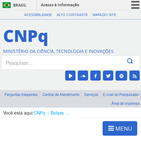
Acesso à informação
BRASIL
CORONAVÍRUS (COVID-19)
ACESSIBILIDADE
ALTO CONTRASTE
MAPA DO SITE
Participe
CNPq
Serviços
Legislação
MINISTÉRIO DA CIÊNCIA, TECNOLOGIA E INOVAÇÕES
Canais
Perguntas frequentes
Central de Atendimento
Serviços
E-mail do Pesquisador
Área de imprensa
Você está aqui:
CNPq
Bolsas e Auxílios Vigentes
Projetos de Pesquisa
MENU