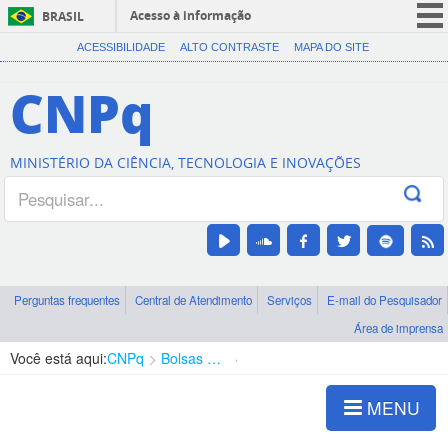
Acesso à informação
BRASIL
CORONAVÍRUS (COVID-19)
ACESSIBILIDADE
ALTO CONTRASTE
MAPA DO SITE
Participe
CNPq
Serviços
Legislação
MINISTÉRIO DA CIÊNCIA, TECNOLOGIA E INOVAÇÕES
Canais
Perguntas frequentes
Central de Atendimento
Serviços
E-mail do Pesquisador
Área de imprensa
Você está aqui:
CNPq
Bolsas e Auxílios Vigentes
Projetos de Pesquisa
MENU