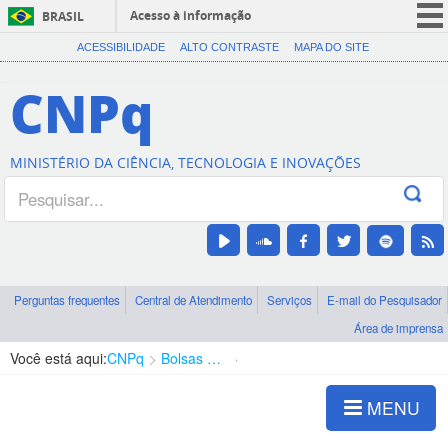
Acesso à informação
BRASIL
CORONAVÍRUS (COVID-19)
ACESSIBILIDADE
ALTO CONTRASTE
MAPA DO SITE
Participe
CNPq
Serviços
Legislação
MINISTÉRIO DA CIÊNCIA, TECNOLOGIA E INOVAÇÕES
Canais
Perguntas frequentes
Central de Atendimento
Serviços
E-mail do Pesquisador
Área de imprensa
Você está aqui:
CNPq
Bolsas e Auxílios Vigentes
Projetos de Pesquisa
MENU