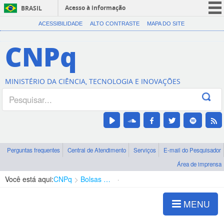
Acesso à informação
BRASIL
CORONAVÍRUS (COVID-19)
ACESSIBILIDADE
ALTO CONTRASTE
MAPA DO SITE
Participe
CNPq
Serviços
Legislação
MINISTÉRIO DA CIÊNCIA, TECNOLOGIA E INOVAÇÕES
Canais
Perguntas frequentes
Central de Atendimento
Serviços
E-mail do Pesquisador
Área de imprensa
Você está aqui:
CNPq
Bolsas e Auxílios Vigentes
Projetos de Pesquisa
MENU