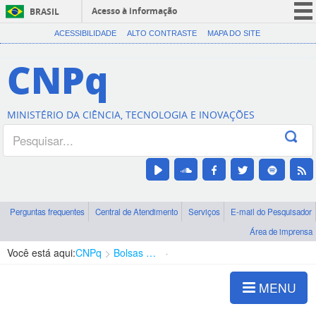
Acesso à informação
BRASIL
CORONAVÍRUS (COVID-19)
ACESSIBILIDADE
ALTO CONTRASTE
MAPA DO SITE
Participe
CNPq
Serviços
Legislação
MINISTÉRIO DA CIÊNCIA, TECNOLOGIA E INOVAÇÕES
Canais
Perguntas frequentes
Central de Atendimento
Serviços
E-mail do Pesquisador
Área de imprensa
Você está aqui:
CNPq
Bolsas e Auxílios Vigentes
Projetos de Pesquisa
MENU