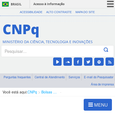
Acesso à informação
BRASIL
CORONAVÍRUS (COVID-19)
ACESSIBILIDADE
ALTO CONTRASTE
MAPA DO SITE
Participe
CNPq
Serviços
Legislação
MINISTÉRIO DA CIÊNCIA, TECNOLOGIA E INOVAÇÕES
Canais
Perguntas frequentes
Central de Atendimento
Serviços
E-mail do Pesquisador
Área de imprensa
Você está aqui:
CNPq
Bolsas e Auxílios Vigentes
Projetos de Pesquisa
MENU