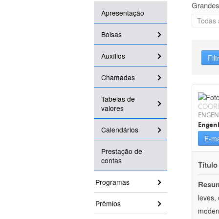
Grandes
Apresentação
Bolsas
Auxílios
Filt
Chamadas
Tabelas de
COOR
valores
ENGEN
Engenh
Calendários
E-ma
Prestação de
contas
Título
Programas
Resu
leves,
Prêmios
modern