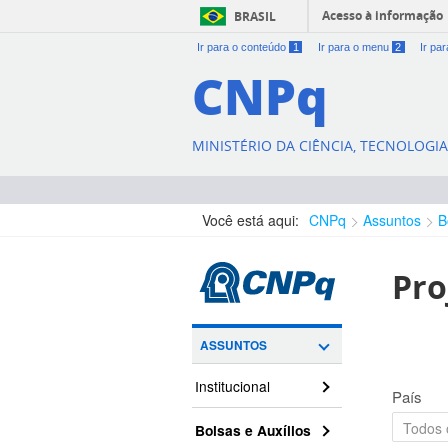
Acesso à informação
BRASIL
Ir para o conteúdo
1
Ir para o menu
2
Ir pa
CNPq
MINISTÉRIO DA CIÊNCIA, TECNOLOGI
Você está aqui:
CNPq
Assuntos
B
Pro
ASSUNTOS
Institucional
País
Bolsas e Auxílios