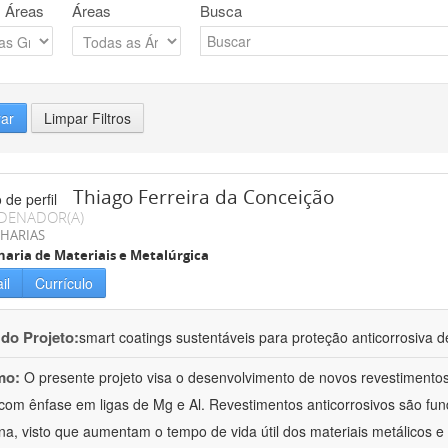
 Áreas
Áreas
Busca
rar
Limpar Filtros
Thiago Ferreira da Conceição
DENADOR(A)
HARIAS
aria de Materiais e Metalúrgica
il
Currículo
 do Projeto:
smart coatings sustentáveis para proteção anticorrosiva de
mo:
O presente projeto visa o desenvolvimento de novos revestimentos 
 com ênfase em ligas de Mg e Al. Revestimentos anticorrosivos são fu
a, visto que aumentam o tempo de vida útil dos materiais metálicos 