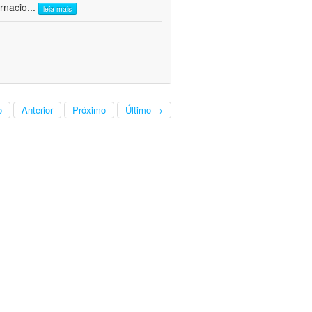
rnacio
...
leia mais
o
Anterior
Próximo
Último →