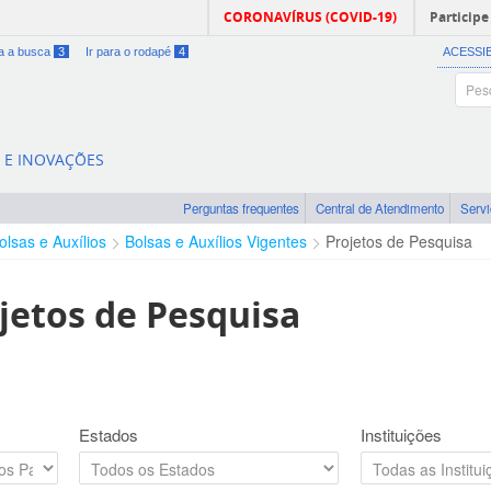
CORONAVÍRUS (COVID-19)
Participe
ra a busca
3
Ir para o rodapé
4
ACESSI
A E INOVAÇÕES
Perguntas frequentes
Central de Atendimento
Serv
olsas e Auxílios
Bolsas e Auxílios Vigentes
Projetos de Pesquisa
jetos de Pesquisa
Estados
Instituições