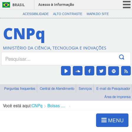
Acesso à informação
BRASIL
CORONAVÍRUS (COVID-19)
ACESSIBILIDADE
ALTO CONTRASTE
MAPA DO SITE
Participe
CNPq
Serviços
Legislação
MINISTÉRIO DA CIÊNCIA, TECNOLOGIA E INOVAÇÕES
Canais
Perguntas frequentes
Central de Atendimento
Serviços
E-mail do Pesquisador
Área de imprensa
Você está aqui:
CNPq
Bolsas e Auxílios Vigentes
Projetos de Pesquisa
MENU