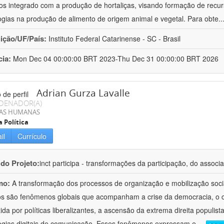
cos integrado com a produção de hortaliças, visando formação de rec
ogias na produção de alimento de origem animal e vegetal. Para obte
..
uição/UF/País:
Instituto Federal Catarinense - SC - Brasil
cia:
Mon Dec 04 00:00:00 BRT 2023-Thu Dec 31 00:00:00 BRT 2026
Adrian Gurza Lavalle
DENADOR(A)
IAS HUMANAS
a Política
il
Currículo
 do Projeto:
inct participa - transformações da participação, do associa
mo:
A transformação dos processos de organização e mobilização soci
tos são fenômenos globais que acompanham a crise da democracia, o cr
ida por políticas liberalizantes, a ascensão da extrema direita populist
ogias digitais de comunicação. Esses fenômenos expressam e
...