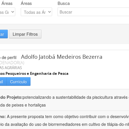
 Áreas
Áreas
Busca
rar
Limpar Filtros
Adolfo Jatobá Medeiros Bezerra
DENADOR(A)
AS AGRÁRIAS
os Pesqueiros e Engenharia de Pesca
il
Currículo
 do Projeto:
potencializando a sustentabilidade da piscicultura atrav
ada de peixes e hortaliças
mo:
A presente proposta tem como objetivo contribuir com o desenvolv
io da avaliação do uso de biorremediadores em cultivo de tilápia-do-ni