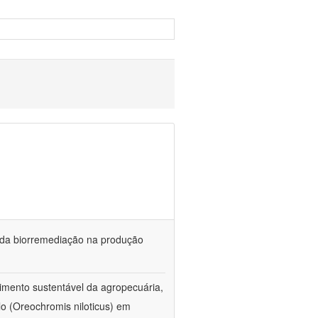
és da biorremediação na produção
imento sustentável da agropecuária,
lo (Oreochromis niloticus) em