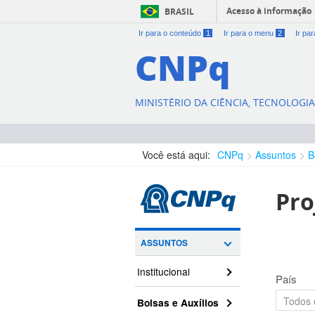
Acesso à informação
BRASIL
Ir para o conteúdo
1
Ir para o menu
2
Ir pa
CNPq
MINISTÉRIO DA CIÊNCIA, TECNOLOGI
Você está aqui:
CNPq
Assuntos
B
Pro
ASSUNTOS
Institucional
País
Bolsas e Auxílios