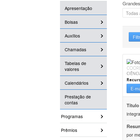
Grandes
Apresentação
Bolsas
Auxílios
Filt
Chamadas
Tabelas de
COOR
valores
CIÊNCI
Recurs
Calendários
E-ma
Prestação de
contas
Título
integr
Programas
Resu
Prêmios
por me