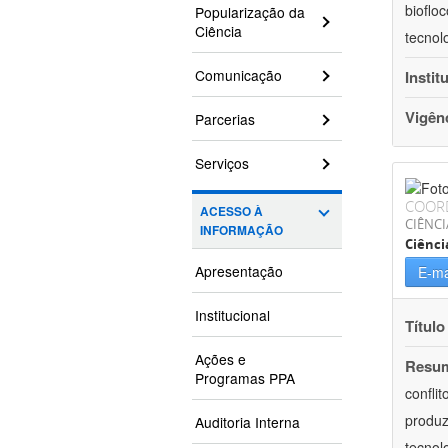
bioflo
Popularização da
Ciência
tecnol
Comunicação
Instit
Vigên
Parcerias
Serviços
COOR
ACESSO À
CIÊNC
INFORMAÇÃO
Ciênci
Apresentação
E-ma
Institucional
Título
Ações e
Resu
Programas PPA
confli
produz
Auditoria Interna
tecnol