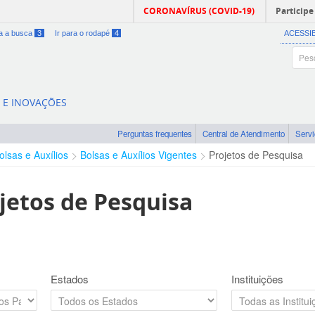
CORONAVÍRUS (COVID-19)
Participe
ra a busca
3
Ir para o rodapé
4
ACESSI
A E INOVAÇÕES
Perguntas frequentes
Central de Atendimento
Serv
olsas e Auxílios
Bolsas e Auxílios Vigentes
Projetos de Pesquisa
jetos de Pesquisa
Estados
Instituições