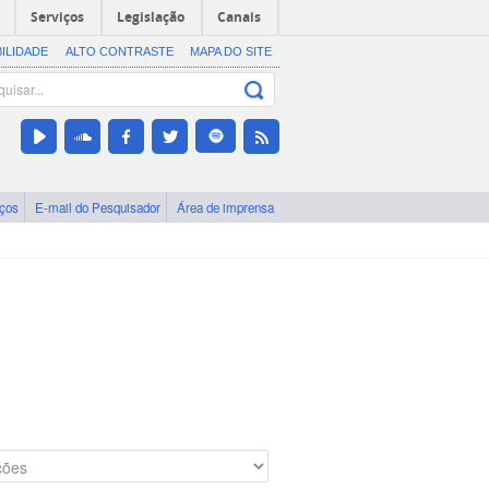
Serviços
Legislação
Canais
BILIDADE
ALTO CONTRASTE
MAPA DO SITE
iços
E-mail do Pesquisador
Área de imprensa