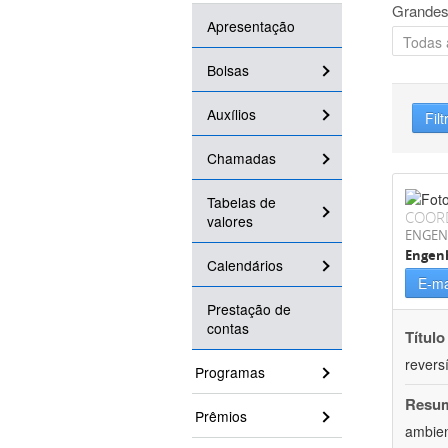
Grandes
Apresentação
Bolsas
Auxílios
Filt
Chamadas
Tabelas de
COOR
valores
ENGEN
Engenh
Calendários
E-ma
Prestação de
contas
Título
reversí
Programas
Resu
Prêmios
ambien