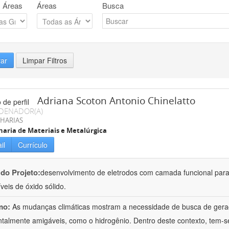
 Áreas
Áreas
Busca
rar
Limpar Filtros
Adriana Scoton Antonio Chinelatto
DENADOR(A)
HARIAS
aria de Materiais e Metalúrgica
il
Currículo
 do Projeto:
desenvolvimento de eletrodos com camada funcional para
veis de óxido sólido.
mo:
As mudanças climáticas mostram a necessidade de busca de geraç
talmente amigáveis, como o hidrogênio. Dentro deste contexto, tem-se