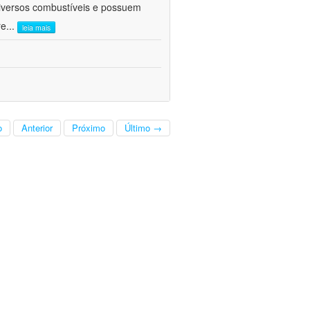
diversos combustíveis e possuem
re
...
leia mais
o
Anterior
Próximo
Último →