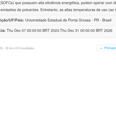
 (SOFCs) que possuem alta eficiência energética, podem operar com 
 emissões de poluentes. Entretanto, as altas temperaturas de uso (ao 
uição/UF/País:
Universidade Estadual de Ponta Grossa - PR - Brasil
cia:
Thu Dec 07 00:00:00 BRT 2023-Thu Dec 31 00:00:00 BRT 2026
← Primeir
2 - 32 de 4.019 resultados.