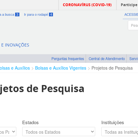
CORONAVÍRUS (COVID-19)
Participe
ra a busca
3
Ir para o rodapé
4
ACESSI
A E INOVAÇÕES
Perguntas frequentes
Central de Atendimento
Serv
olsas e Auxílios
Bolsas e Auxílios Vigentes
Projetos de Pesquisa
jetos de Pesquisa
Estados
Instituições