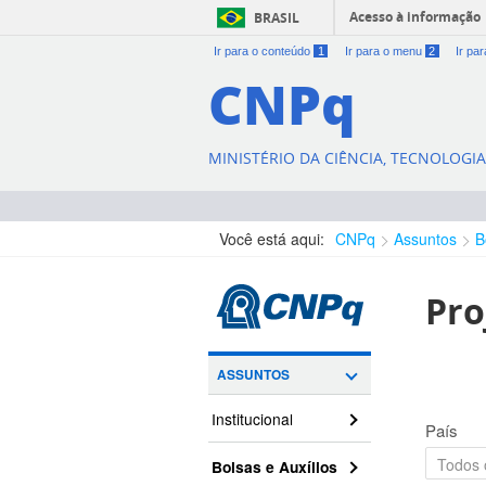
Acesso à informação
BRASIL
Ir para o conteúdo
1
Ir para o menu
2
Ir pa
CNPq
MINISTÉRIO DA CIÊNCIA, TECNOLOGI
Você está aqui:
CNPq
Assuntos
B
Pro
ASSUNTOS
Institucional
País
Bolsas e Auxílios