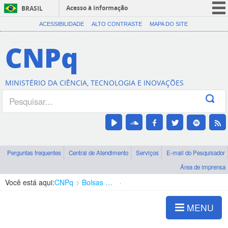
Acesso à informação
BRASIL
CORONAVÍRUS (COVID-19)
ACESSIBILIDADE
ALTO CONTRASTE
MAPA DO SITE
Participe
CNPq
Serviços
Legislação
MINISTÉRIO DA CIÊNCIA, TECNOLOGIA E INOVAÇÕES
Canais
Perguntas frequentes
Central de Atendimento
Serviços
E-mail do Pesquisador
Área de imprensa
Você está aqui:
CNPq
Bolsas e Auxílios Vigentes
Projetos de Pesquisa
MENU