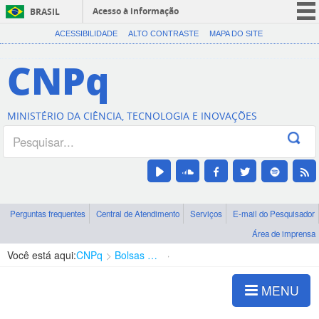
Acesso à informação
BRASIL
CORONAVÍRUS (COVID-19)
ACESSIBILIDADE
ALTO CONTRASTE
MAPA DO SITE
Participe
CNPq
Serviços
Legislação
MINISTÉRIO DA CIÊNCIA, TECNOLOGIA E INOVAÇÕES
Canais
Perguntas frequentes
Central de Atendimento
Serviços
E-mail do Pesquisador
Área de imprensa
Você está aqui:
CNPq
Bolsas e Auxílios Vigentes
Projetos de Pesquisa
MENU