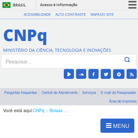
Acesso à informação
BRASIL
CORONAVÍRUS (COVID-19)
ACESSIBILIDADE
ALTO CONTRASTE
MAPA DO SITE
Participe
CNPq
Serviços
Legislação
MINISTÉRIO DA CIÊNCIA, TECNOLOGIA E INOVAÇÕES
Canais
Perguntas frequentes
Central de Atendimento
Serviços
E-mail do Pesquisador
Área de imprensa
Você está aqui:
CNPq
Bolsas e Auxílios Vigentes
Projetos de Pesquisa
MENU