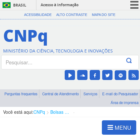
Acesso à informação
BRASIL
CORONAVÍRUS (COVID-19)
ACESSIBILIDADE
ALTO CONTRASTE
MAPA DO SITE
Participe
CNPq
Serviços
Legislação
MINISTÉRIO DA CIÊNCIA, TECNOLOGIA E INOVAÇÕES
Canais
Perguntas frequentes
Central de Atendimento
Serviços
E-mail do Pesquisador
Área de imprensa
Você está aqui:
CNPq
Bolsas e Auxílios Vigentes
Projetos de Pesquisa
MENU