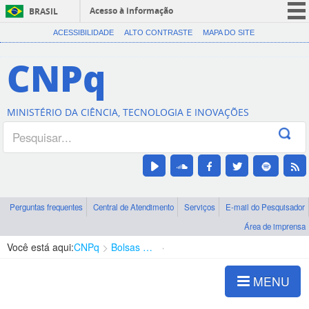
Acesso à informação
BRASIL
CORONAVÍRUS (COVID-19)
ACESSIBILIDADE
ALTO CONTRASTE
MAPA DO SITE
Participe
CNPq
Serviços
Legislação
MINISTÉRIO DA CIÊNCIA, TECNOLOGIA E INOVAÇÕES
Canais
Perguntas frequentes
Central de Atendimento
Serviços
E-mail do Pesquisador
Área de imprensa
Você está aqui:
CNPq
Bolsas e Auxílios Vigentes
Projetos de Pesquisa
MENU