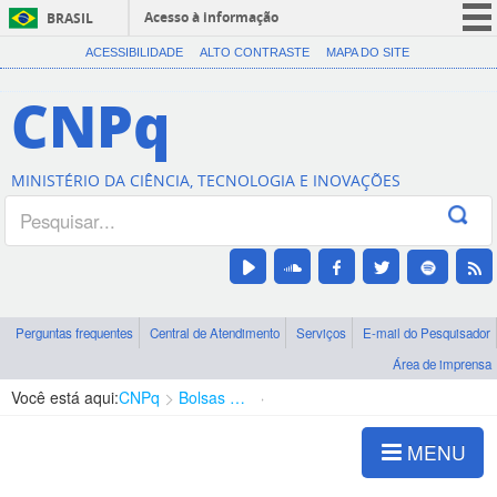
Acesso à informação
BRASIL
CORONAVÍRUS (COVID-19)
ACESSIBILIDADE
ALTO CONTRASTE
MAPA DO SITE
Participe
CNPq
Serviços
Legislação
MINISTÉRIO DA CIÊNCIA, TECNOLOGIA E INOVAÇÕES
Canais
Perguntas frequentes
Central de Atendimento
Serviços
E-mail do Pesquisador
Área de imprensa
Você está aqui:
CNPq
Bolsas e Auxílios Vigentes
Projetos de Pesquisa
MENU