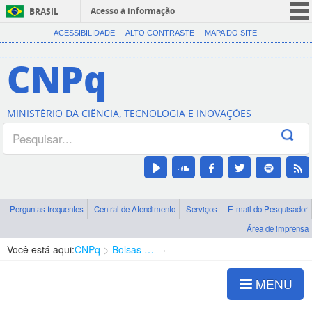
Acesso à informação
BRASIL
CORONAVÍRUS (COVID-19)
ACESSIBILIDADE
ALTO CONTRASTE
MAPA DO SITE
Participe
CNPq
Serviços
Legislação
MINISTÉRIO DA CIÊNCIA, TECNOLOGIA E INOVAÇÕES
Canais
Perguntas frequentes
Central de Atendimento
Serviços
E-mail do Pesquisador
Área de imprensa
Você está aqui:
CNPq
Bolsas e Auxílios Vigentes
Projetos de Pesquisa
MENU