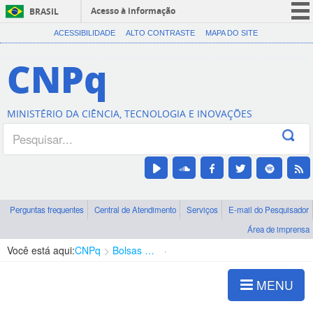
Acesso à informação
BRASIL
CORONAVÍRUS (COVID-19)
ACESSIBILIDADE
ALTO CONTRASTE
MAPA DO SITE
Participe
CNPq
Serviços
Legislação
MINISTÉRIO DA CIÊNCIA, TECNOLOGIA E INOVAÇÕES
Canais
Perguntas frequentes
Central de Atendimento
Serviços
E-mail do Pesquisador
Área de imprensa
Você está aqui:
CNPq
Bolsas e Auxílios Vigentes
Projetos de Pesquisa
MENU