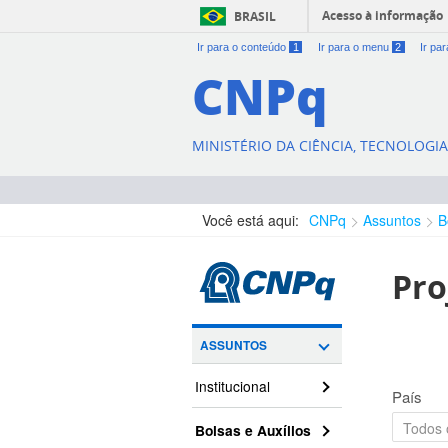
Acesso à informação
BRASIL
Ir para o conteúdo
1
Ir para o menu
2
Ir pa
CNPq
MINISTÉRIO DA CIÊNCIA, TECNOLOGI
Você está aqui:
CNPq
Assuntos
B
Pro
ASSUNTOS
Institucional
País
Bolsas e Auxílios