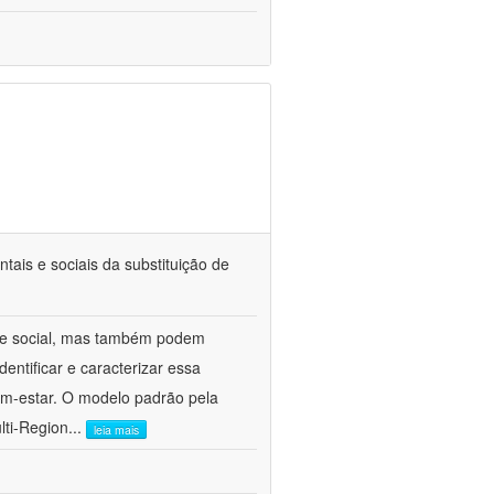
tais e sociais da substituição de
 e social, mas também podem
entificar e caracterizar essa
bem-estar. O modelo padrão pela
lti-Region
...
leia mais