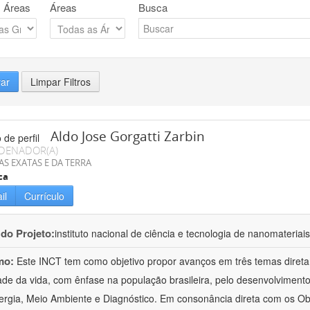
 Áreas
Áreas
Busca
rar
Limpar Filtros
Aldo Jose Gorgatti Zarbin
DENADOR(A)
AS EXATAS E DA TERRA
ca
il
Currículo
 do Projeto:
instituto nacional de ciência e tecnologia de nanomateriai
mo:
Este INCT tem como objetivo propor avanços em três temas direta
ade da vida, com ênfase na população brasileira, pelo desenvolviment
rgia, Meio Ambiente e Diagnóstico. Em consonância direta com os Ob