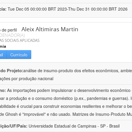
cia:
Tue Dec 05 00:00:00 BRT 2023-Thu Dec 31 00:00:00 BRT 2026
Aleix Altimiras Martin
DENADOR(A)
AS SOCIAIS APLICADAS
mia
il
Currículo
 do Projeto:
análise de insumo-produto dos efeitos econômicos, ambien
ações por produção nacional
mo:
As importações podem impulsionar o desenvolvimento econômico
bar a produção e o consumo doméstico (p.ex., pandemias e guerras). Id
abilidade é crucial para construir economias resilientes e melhorar o 
 de Ghosh é "improvável" e não usado. Matrizes de Insumo-Produto Mu
uição/UF/País:
Universidade Estadual de Campinas - SP - Brasil