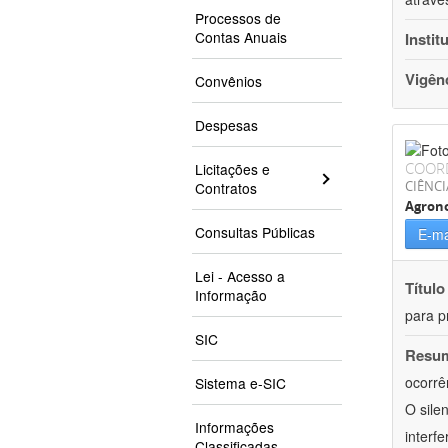
Processos de
Contas Anuais
Instit
Vigên
Convênios
Despesas
COOR
Licitações e
CIÊNCI
Contratos
Agron
Consultas Públicas
E-ma
Lei - Acesso a
Título
Informação
para p
SIC
Resu
ocorrê
Sistema e-SIC
O sile
Informações
interf
Classificadas