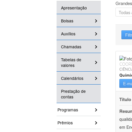
Grandes
Apresentação
Bolsas
Auxílios
Filt
Chamadas
Tabelas de
COOR
valores
CIÊNCI
Quími
Calendários
E-ma
Prestação de
contas
Título
Programas
Resu
qualid
Prêmios
em Ene