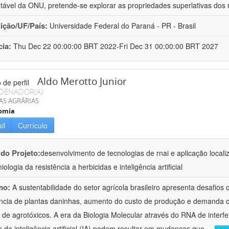
tável da ONU, pretende-se explorar as propriedades superlativas dos 
uição/UF/País:
Universidade Federal do Paraná - PR - Brasil
cia:
Thu Dec 22 00:00:00 BRT 2022-Fri Dec 31 00:00:00 BRT 2027
Aldo Merotto Junior
DENADOR(A)
AS AGRÁRIAS
omia
il
Currículo
 do Projeto:
desenvolvimento de tecnologias de rnai e aplicação loca
ologia da resistência a herbicidas e inteligência artificial
mo:
A sustentabilidade do setor agrícola brasileiro apresenta desafio
ncia de plantas daninhas, aumento do custo de produção e demanda 
 de agrotóxicos. A era da Biologia Molecular através do RNA de interfe
s da inteligência artificial (IA) podem resultar em mudanças que
...