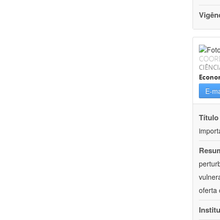
Vigên
COOR
CIÊNCI
Econo
E-ma
Título
import
Resu
pertur
vulner
oferta
Instit