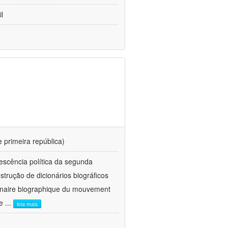
l
e primeira república)
vescência política da segunda
trução de dicionários biográficos
nnaire biographique du mouvement
 e
...
leia mais