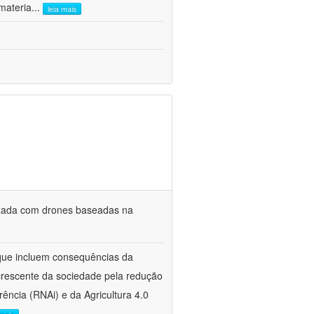
materia
...
leia mais
lizada com drones baseadas na
s que incluem consequências da
crescente da sociedade pela redução
rência (RNAi) e da Agricultura 4.0