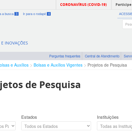
CORONAVÍRUS (COVID-19)
Participe
ra a busca
3
Ir para o rodapé
4
ACESSI
A E INOVAÇÕES
Perguntas frequentes
Central de Atendimento
Serv
olsas e Auxílios
Bolsas e Auxílios Vigentes
Projetos de Pesquisa
jetos de Pesquisa
Estados
Instituições