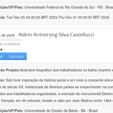
uição/UF/País:
Universidade Federal do Rio Grande do Sul - RS - Brasi
cia:
Tue Dec 05 00:00:00 BRT 2023-Thu Dec 31 00:00:00 BRT 2026
Aldrin Armstrong Silva Castellucci
DENADOR(A)
IAS HUMANAS
ia
il
Currículo
 do Projeto:
dicionário biográfico dos trabalhadores na bahia (império 
mo:
Sob forte inspiração da história social e em meio à crescente efer
 do século XX, intelectuais de diversos países se empenharam na cons
dos aos trabalhadores organizados, a exemplo do monumental Dictio
r français, em 44 volumes, levado a cabo por Jean Maitron entre 1964
uição/UF/País:
Universidade do Estado da Bahia - BA - Brasil