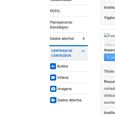
Instit
PDTIC
Vigên
Planejamento
Estratégico
Dados abertos
COOR
CIÊNC
Histór
CENTRAIS DE
CONTEÚDOS
E-ma
Áudios
Título
Vídeos
Resu
metade
Imagens
dedica
Dados Abertos
ouvrie
Instit