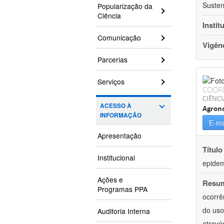
Susten
Popularização da
Ciência
Instit
Comunicação
Vigên
Parcerias
Serviços
COOR
CIÊNCI
ACESSO À
Agron
INFORMAÇÃO
E-ma
Apresentação
Título
Institucional
epidemi
Ações e
Resu
Programas PPA
ocorrê
do uso
Auditoria Interna
atravé