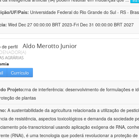
leia
uição/UF/País:
Universidade Federal do Rio Grande do Sul - RS - Brasi
cia:
Wed Dec 27 00:00:00 BRT 2023-Fri Dec 31 00:00:00 BRT 2027
Aldo Merotto Junior
DENADOR(A)
AS AGRÁRIAS
omia
il
Currículo
 do Projeto:
rna de interferência: desenvolvimento de formulações e i
roteção de plantas
mo:
A sustentabilidade da agricultura relacionada a utilização de pesti
ncia de resistência, aspectos toxicológicos e demanda da sociedade p
nciamento pós-transcricional usando aplicação exógena de RNA, conh
erente (RNAi), é uma tecnologia que poderá revolucionar a proteção de