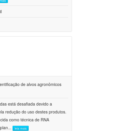
 mais
l
dentificação de alvos agronômicos
cidas está desafiada devido a
ela redução do uso destes produtos.
ecida como técnica de RNA
 plan
...
leia mais