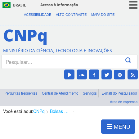
Acesso à informação
BRASIL
CORONAVÍRUS (COVID-19)
ACESSIBILIDADE
ALTO CONTRASTE
MAPA DO SITE
Participe
CNPq
Serviços
Legislação
MINISTÉRIO DA CIÊNCIA, TECNOLOGIA E INOVAÇÕES
Canais
Perguntas frequentes
Central de Atendimento
Serviços
E-mail do Pesquisador
Área de imprensa
Você está aqui:
CNPq
Bolsas e Auxílios Vigentes
Projetos de Pesquisa
MENU