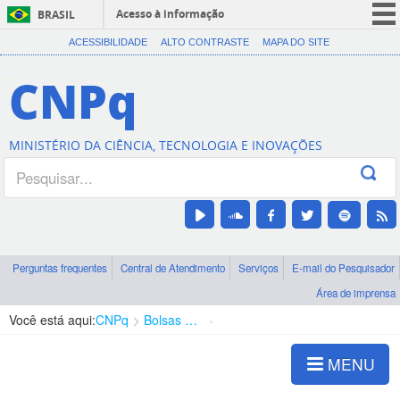
Acesso à informação
BRASIL
CORONAVÍRUS (COVID-19)
ACESSIBILIDADE
ALTO CONTRASTE
MAPA DO SITE
Participe
CNPq
Serviços
Legislação
MINISTÉRIO DA CIÊNCIA, TECNOLOGIA E INOVAÇÕES
Canais
Perguntas frequentes
Central de Atendimento
Serviços
E-mail do Pesquisador
Área de imprensa
Você está aqui:
CNPq
Bolsas e Auxílios Vigentes
Projetos de Pesquisa
MENU