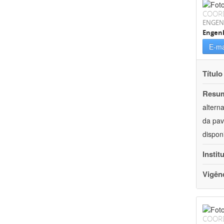
COOR
ENGEN
Engenh
E-ma
Título
Resu
altern
da pav
dispon
Instit
Vigên
COOR