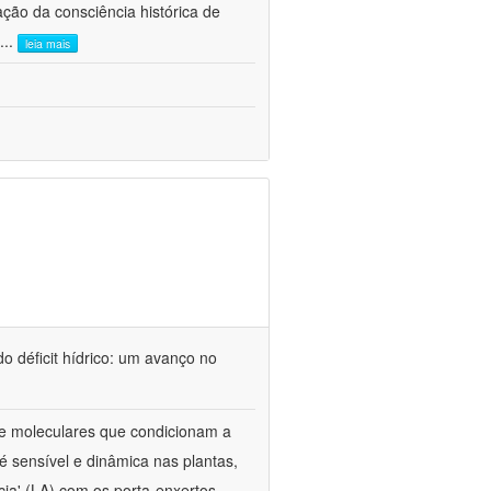
ão da consciência histórica de
...
leia mais
o déficit hídrico: um avanço no
s e moleculares que condicionam a
é sensível e dinâmica nas plantas,
cia' (LA) com os porta-enxertos