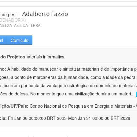
Adalberto Fazzio
DENADOR(A)
AS EXATAS E DA TERRA
il
Currículo
 do Projeto:
materials informatics
mo:
A habilidade de manusear e sintetizar materiais é de importância 
zações, a ponto de marcar eras da humanidade, como a idade da pedra, 
es ocorrem por conta da vantagem estratégica do domínio de materiais,
ções de defesa. No momento que uma civilização domina um materi
...
uição/UF/País:
Centro Nacional de Pesquisa em Energia e Materiais - S
cia:
Fri Jan 06 00:00:00 BRT 2023-Mon Jan 31 00:00:00 BRT 2028