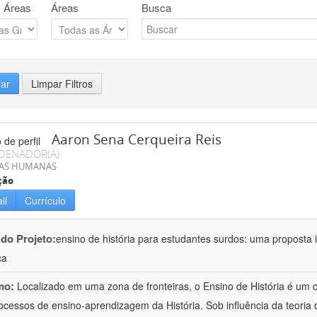
 Áreas
Áreas
Busca
rar
Limpar Filtros
Aaron Sena Cerqueira Reis
DENADOR(A)
IAS HUMANAS
ção
il
Currículo
 do Projeto:
ensino de história para estudantes surdos: uma proposta i
ca
mo:
Localizado em uma zona de fronteiras, o Ensino de História é um
ocessos de ensino-aprendizagem da História. Sob influência da teoria d