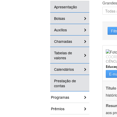
Grandes
Apresentação
Bolsas
Auxílios
Filt
Chamadas
Tabelas de
COOR
valores
CIÊNC
Educa
Calendários
E-ma
Prestação de
contas
Título
históri
Programas
Resu
Prêmios
aos pr