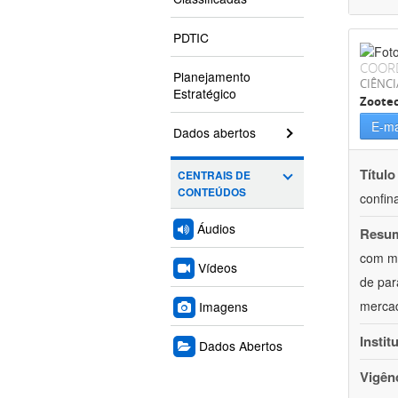
PDTIC
COOR
Planejamento
CIÊNCI
Estratégico
Zoote
E-ma
Dados abertos
Título
CENTRAIS DE
CONTEÚDOS
confin
Áudios
Resu
com mú
Vídeos
de par
mercad
Imagens
Instit
Dados Abertos
Vigên