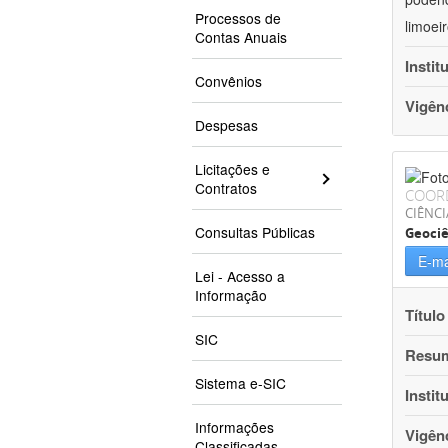
Processos de
limoei
Contas Anuais
Instit
Convênios
Vigên
Despesas
Licitações e
Contratos
COOR
CIÊNCI
Consultas Públicas
Geociê
E-ma
Lei - Acesso a
Informação
Título
SIC
Resu
Sistema e-SIC
Instit
Informações
Vigên
Classificadas