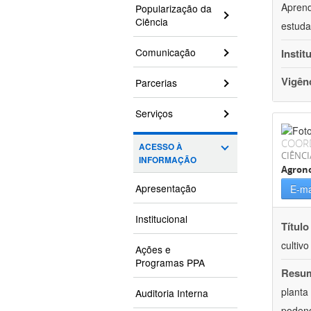
Aprend
Popularização da
Ciência
estuda
Comunicação
Instit
Vigên
Parcerias
Serviços
COOR
ACESSO À
CIÊNCI
INFORMAÇÃO
Agron
Apresentação
E-ma
Institucional
Título
cultiv
Ações e
Programas PPA
Resu
planta
Auditoria Interna
podend