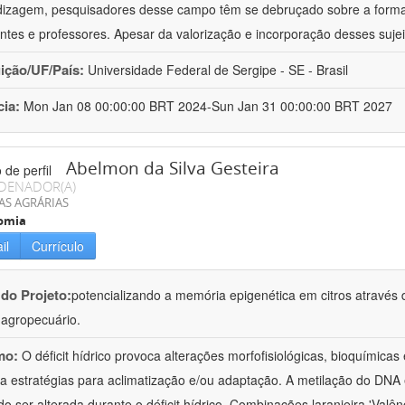
izagem, pesquisadores desse campo têm se debruçado sobre a formaç
ntes e professores. Apesar da valorização e incorporação desses sujei
uição/UF/País:
Universidade Federal de Sergipe - SE - Brasil
cia:
Mon Jan 08 00:00:00 BRT 2024-Sun Jan 31 00:00:00 BRT 2027
Abelmon da Silva Gesteira
DENADOR(A)
AS AGRÁRIAS
omia
il
Currículo
 do Projeto:
potencializando a memória epigenética em citros através d
o agropecuário.
mo:
O déficit hídrico provoca alterações morfofisiológicas, bioquímica
 a estratégias para aclimatização e/ou adaptação. A metilação do DNA 
o ser alterada durante o déficit hídrico. Combinações laranjeira 'Valên