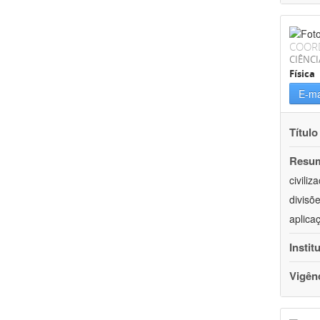
COOR
CIÊNCI
Física
E-ma
Título
Resu
civili
divisõ
aplica
Instit
Vigên