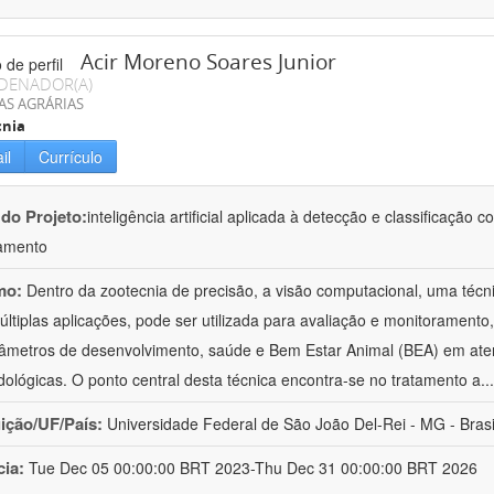
Acir Moreno Soares Junior
DENADOR(A)
AS AGRÁRIAS
cnia
il
Currículo
 do Projeto:
inteligência artificial aplicada à detecção e classificaçã
amento
mo:
Dentro da zootecnia de precisão, a visão computacional, uma técni
ltiplas aplicações, pode ser utilizada para avaliação e monitoramento, 
âmetros de desenvolvimento, saúde e Bem Estar Animal (BEA) em ate
ológicas. O ponto central desta técnica encontra-se no tratamento a
..
uição/UF/País:
Universidade Federal de São João Del-Rei - MG - Brasi
cia:
Tue Dec 05 00:00:00 BRT 2023-Thu Dec 31 00:00:00 BRT 2026