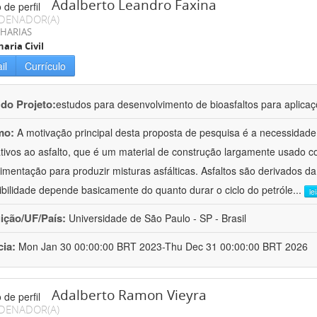
Adalberto Leandro Faxina
DENADOR(A)
HARIAS
aria Civil
il
Currículo
 do Projeto:
estudos para desenvolvimento de bioasfaltos para aplic
mo:
A motivação principal desta proposta de pesquisa é a necessidade
ativos ao asfalto, que é um material de construção largamente usado 
imentação para produzir misturas asfálticas. Asfaltos são derivados da
ibilidade depende basicamente do quanto durar o ciclo do petróle
...
le
uição/UF/País:
Universidade de São Paulo - SP - Brasil
cia:
Mon Jan 30 00:00:00 BRT 2023-Thu Dec 31 00:00:00 BRT 2026
Adalberto Ramon Vieyra
DENADOR(A)