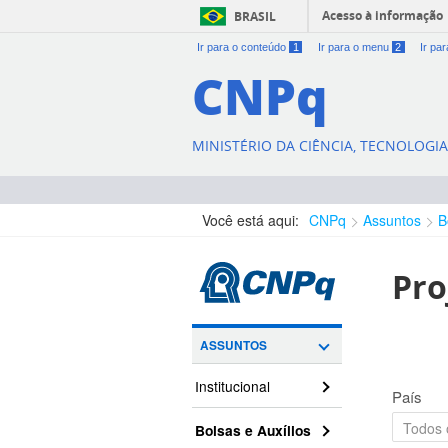
Acesso à informação
BRASIL
Ir para o conteúdo
1
Ir para o menu
2
Ir pa
CNPq
MINISTÉRIO DA CIÊNCIA, TECNOLOGI
Você está aqui:
CNPq
Assuntos
B
Pro
ASSUNTOS
Institucional
País
Bolsas e Auxílios