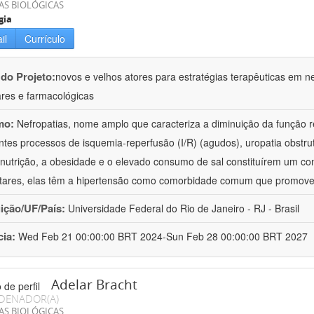
AS BIOLÓGICAS
gia
il
Currículo
 do Projeto:
novos e velhos atores para estratégias terapêuticas em nef
ares e farmacológicas
mo:
Nefropatias, nome amplo que caracteriza a diminuição da função r
ntes processos de isquemia-reperfusão (I/R) (agudos), uropatia obstrut
nutrição, a obesidade e o elevado consumo de sal constituírem um con
tares, elas têm a hipertensão como comorbidade comum que promov
uição/UF/País:
Universidade Federal do Rio de Janeiro - RJ - Brasil
cia:
Wed Feb 21 00:00:00 BRT 2024-Sun Feb 28 00:00:00 BRT 2027
Adelar Bracht
DENADOR(A)
AS BIOLÓGICAS