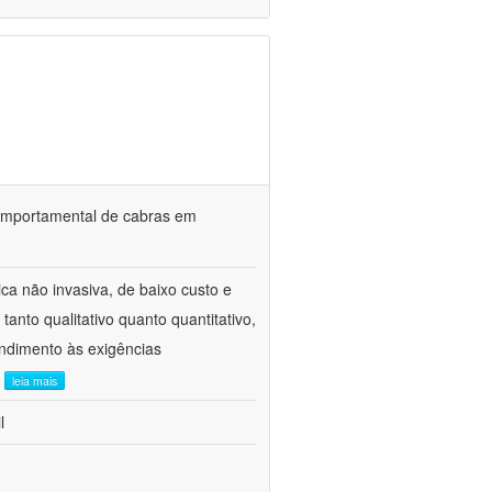
o comportamental de cabras em
ca não invasiva, de baixo custo e
tanto qualitativo quanto quantitativo,
ndimento às exigências
.
leia mais
l