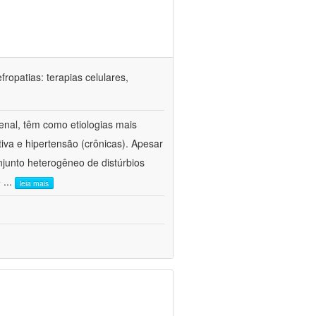
ropatias: terapias celulares,
enal, têm como etiologias mais
iva e hipertensão (crônicas). Apesar
junto heterogêneo de distúrbios
e
...
leia mais