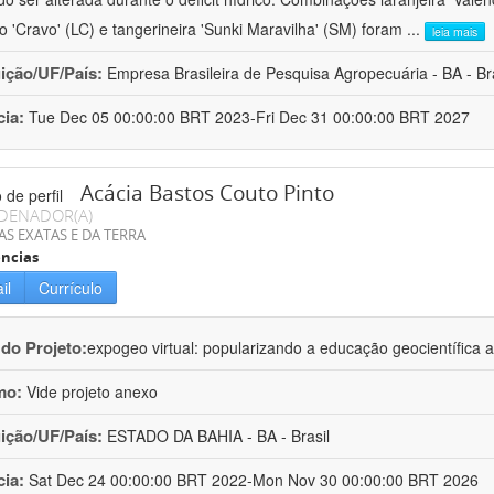
ro 'Cravo' (LC) e tangerineira 'Sunki Maravilha' (SM) foram
...
leia mais
uição/UF/País:
Empresa Brasileira de Pesquisa Agropecuária - BA - Bra
cia:
Tue Dec 05 00:00:00 BRT 2023-Fri Dec 31 00:00:00 BRT 2027
Acácia Bastos Couto Pinto
DENADOR(A)
AS EXATAS E DA TERRA
ncias
il
Currículo
 do Projeto:
expogeo virtual: popularizando a educação geocientífica a
mo:
Vide projeto anexo
uição/UF/País:
ESTADO DA BAHIA - BA - Brasil
cia:
Sat Dec 24 00:00:00 BRT 2022-Mon Nov 30 00:00:00 BRT 2026