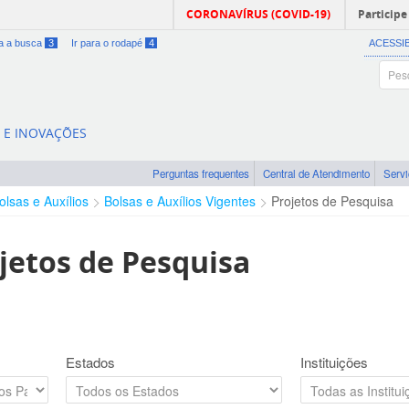
CORONAVÍRUS (COVID-19)
Participe
ra a busca
3
Ir para o rodapé
4
ACESSI
A E INOVAÇÕES
Perguntas frequentes
Central de Atendimento
Serv
olsas e Auxílios
Bolsas e Auxílios Vigentes
Projetos de Pesquisa
jetos de Pesquisa
Estados
Instituições