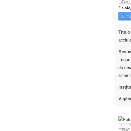
CIÊNCI
Fisiolo
E-ma
Título
acelul
Resu
freque
da des
alimen
Instit
Vigên
COOR
CIÊNCI