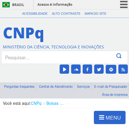
Acesso à informação
BRASIL
CORONAVÍRUS (COVID-19)
ACESSIBILIDADE
ALTO CONTRASTE
MAPA DO SITE
Participe
CNPq
Serviços
Legislação
MINISTÉRIO DA CIÊNCIA, TECNOLOGIA E INOVAÇÕES
Canais
Perguntas frequentes
Central de Atendimento
Serviços
E-mail do Pesquisador
Área de imprensa
Você está aqui:
CNPq
Bolsas e Auxílios Vigentes
Projetos de Pesquisa
MENU