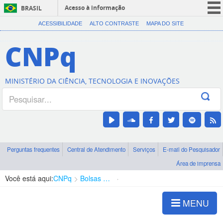
Acesso à informação
BRASIL
CORONAVÍRUS (COVID-19)
ACESSIBILIDADE
ALTO CONTRASTE
MAPA DO SITE
Participe
CNPq
Serviços
Legislação
MINISTÉRIO DA CIÊNCIA, TECNOLOGIA E INOVAÇÕES
Canais
Perguntas frequentes
Central de Atendimento
Serviços
E-mail do Pesquisador
Área de imprensa
Você está aqui:
CNPq
Bolsas e Auxílios Vigentes
Projetos de Pesquisa
MENU