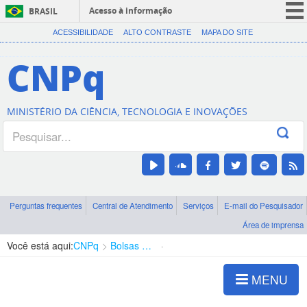
Acesso à informação
BRASIL
CORONAVÍRUS (COVID-19)
ACESSIBILIDADE
ALTO CONTRASTE
MAPA DO SITE
Participe
CNPq
Serviços
Legislação
MINISTÉRIO DA CIÊNCIA, TECNOLOGIA E INOVAÇÕES
Canais
Perguntas frequentes
Central de Atendimento
Serviços
E-mail do Pesquisador
Área de imprensa
Você está aqui:
CNPq
Bolsas e Auxílios Vigentes
Projetos de Pesquisa
MENU