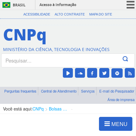
Acesso à informação
BRASIL
CORONAVÍRUS (COVID-19)
ACESSIBILIDADE
ALTO CONTRASTE
MAPA DO SITE
Participe
CNPq
Serviços
Legislação
MINISTÉRIO DA CIÊNCIA, TECNOLOGIA E INOVAÇÕES
Canais
Perguntas frequentes
Central de Atendimento
Serviços
E-mail do Pesquisador
Área de imprensa
Você está aqui:
CNPq
Bolsas e Auxílios Vigentes
Projetos de Pesquisa
MENU