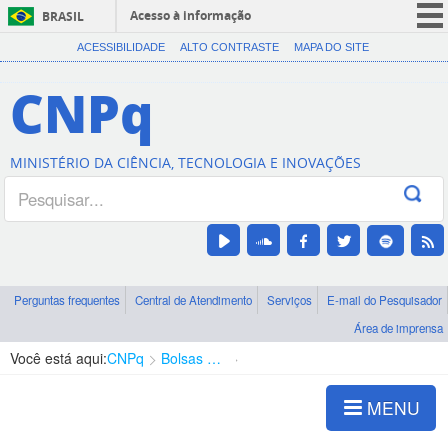
Acesso à informação
BRASIL
CORONAVÍRUS (COVID-19)
ACESSIBILIDADE
ALTO CONTRASTE
MAPA DO SITE
Participe
CNPq
Serviços
Legislação
MINISTÉRIO DA CIÊNCIA, TECNOLOGIA E INOVAÇÕES
Canais
Perguntas frequentes
Central de Atendimento
Serviços
E-mail do Pesquisador
Área de imprensa
Você está aqui:
CNPq
Bolsas e Auxílios Vigentes
Projetos de Pesquisa
MENU