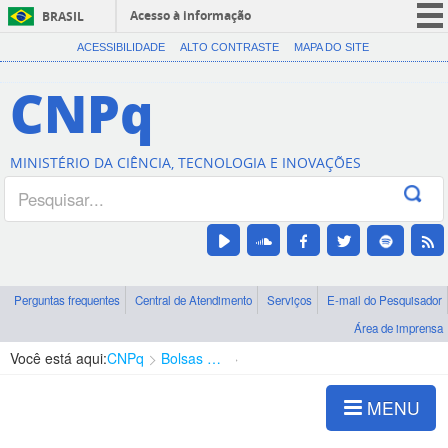
Acesso à informação
BRASIL
CORONAVÍRUS (COVID-19)
ACESSIBILIDADE
ALTO CONTRASTE
MAPA DO SITE
Participe
CNPq
Serviços
Legislação
MINISTÉRIO DA CIÊNCIA, TECNOLOGIA E INOVAÇÕES
Canais
Perguntas frequentes
Central de Atendimento
Serviços
E-mail do Pesquisador
Área de imprensa
Você está aqui:
CNPq
Bolsas e Auxílios Vigentes
Projetos de Pesquisa
MENU