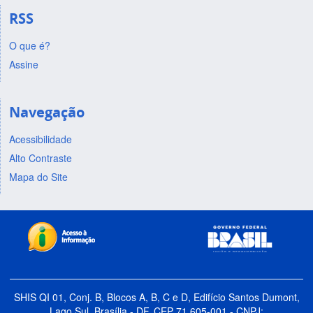
RSS
O que é?
Assine
Navegação
Acessibilidade
Alto Contraste
Mapa do Site
SHIS QI 01, Conj. B, Blocos A, B, C e D, Edifício Santos Dumont,
Lago Sul, Brasília - DF, CEP 71.605-001 - CNPJ: