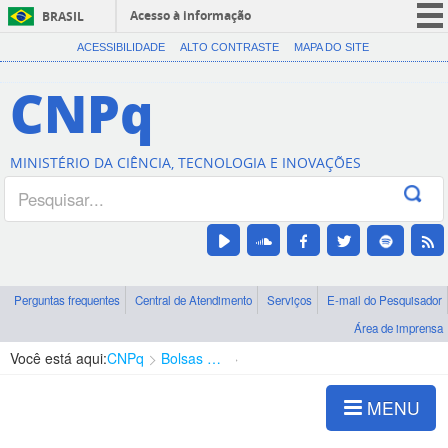
Acesso à informação
BRASIL
CORONAVÍRUS (COVID-19)
ACESSIBILIDADE
ALTO CONTRASTE
MAPA DO SITE
Participe
CNPq
Serviços
Legislação
MINISTÉRIO DA CIÊNCIA, TECNOLOGIA E INOVAÇÕES
Canais
Perguntas frequentes
Central de Atendimento
Serviços
E-mail do Pesquisador
Área de imprensa
Você está aqui:
CNPq
Bolsas e Auxílios Vigentes
Projetos de Pesquisa
MENU