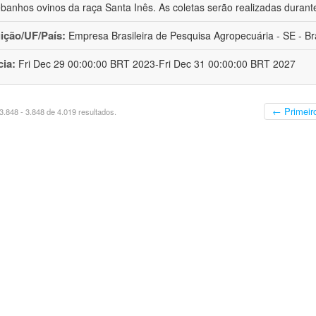
banhos ovinos da raça Santa Inês. As coletas serão realizadas durant
uição/UF/País:
Empresa Brasileira de Pesquisa Agropecuária - SE - Bra
cia:
Fri Dec 29 00:00:00 BRT 2023-Fri Dec 31 00:00:00 BRT 2027
← Primeir
.848 - 3.848 de 4.019 resultados.