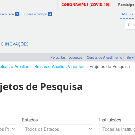
CORONAVÍRUS (COVID-19)
Participe
ra a busca
3
Ir para o rodapé
4
ACESSI
A E INOVAÇÕES
Perguntas frequentes
Central de Atendimento
Serv
olsas e Auxílios
Bolsas e Auxílios Vigentes
Projetos de Pesquisa
jetos de Pesquisa
Estados
Instituições