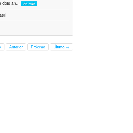
e dois an
...
leia mais
sil
o
Anterior
Próximo
Último →