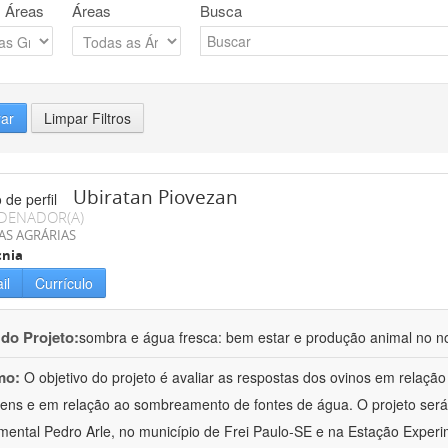
 Áreas
Áreas
Busca
rar
Limpar Filtros
Ubiratan Piovezan
DENADOR(A)
AS AGRÁRIAS
cnia
il
Currículo
 do Projeto:
sombra e água fresca: bem estar e produção animal no n
mo:
O objetivo do projeto é avaliar as respostas dos ovinos em relaçã
ens e em relação ao sombreamento de fontes de água. O projeto será
mental Pedro Arle, no município de Frei Paulo-SE e na Estação Exper