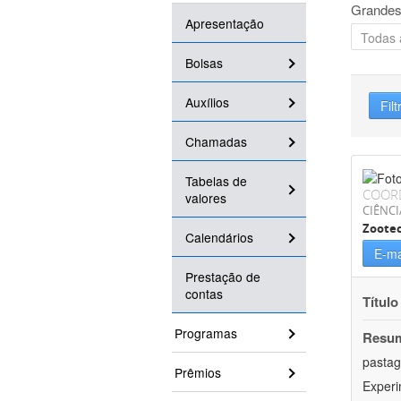
Grandes
Apresentação
Bolsas
Auxílios
Filt
Chamadas
Tabelas de
COOR
valores
CIÊNCI
Zoote
Calendários
E-ma
Prestação de
contas
Título
Programas
Resu
pastag
Prêmios
Experi