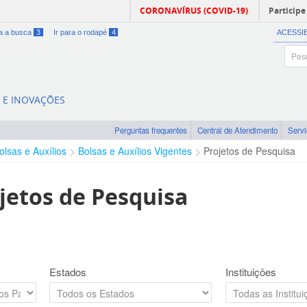
CORONAVÍRUS (COVID-19)
Participe
ra a busca
3
Ir para o rodapé
4
ACESSI
A E INOVAÇÕES
Perguntas frequentes
Central de Atendimento
Serv
olsas e Auxílios
Bolsas e Auxílios Vigentes
Projetos de Pesquisa
jetos de Pesquisa
Estados
Instituições