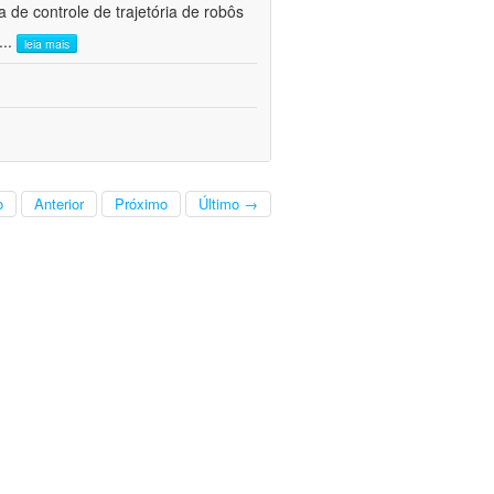
e controle de trajetória de robôs
...
leia mais
o
Anterior
Próximo
Último →