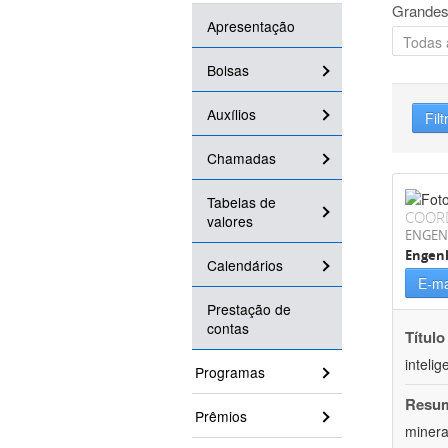
Grandes
Apresentação
Bolsas
Auxílios
Filt
Chamadas
Tabelas de
COOR
valores
ENGEN
Engenh
Calendários
E-ma
Prestação de
contas
Título
inteli
Programas
Resu
Prêmios
minera