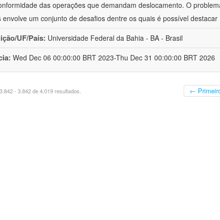
onformidade das operações que demandam deslocamento. O problema d
 envolve um conjunto de desafios dentre os quais é possível destacar
uição/UF/País:
Universidade Federal da Bahia - BA - Brasil
cia:
Wed Dec 06 00:00:00 BRT 2023-Thu Dec 31 00:00:00 BRT 2026
← Primeir
.842 - 3.842 de 4.019 resultados.