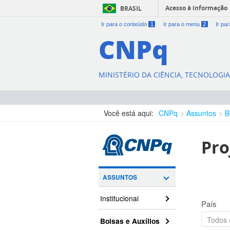
Acesso à informação
BRASIL
Ir para o conteúdo
1
Ir para o menu
2
Ir pa
CNPq
MINISTÉRIO DA CIÊNCIA, TECNOLOGI
Você está aqui:
CNPq
Assuntos
B
Pro
ASSUNTOS
Institucional
País
Bolsas e Auxílios