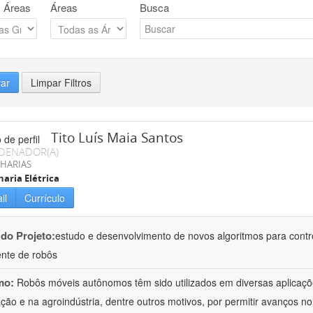
 Áreas
Áreas
Busca
rar
Limpar Filtros
Tito Luís Maia Santos
DENADOR(A)
HARIAS
aria Elétrica
il
Currículo
 do Projeto:
estudo e desenvolvimento de novos algoritmos para control
gente de robôs
mo:
Robôs móveis autônomos têm sido utilizados em diversas aplicaçõ
ção e na agroindústria, dentre outros motivos, por permitir avanços n