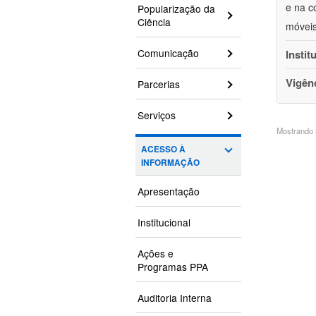
e na c
Popularização da
Ciência
móveis
Comunicação
Instit
Vigên
Parcerias
Serviços
Mostrando 3
ACESSO À
INFORMAÇÃO
Apresentação
Institucional
Ações e
Programas PPA
Auditoria Interna