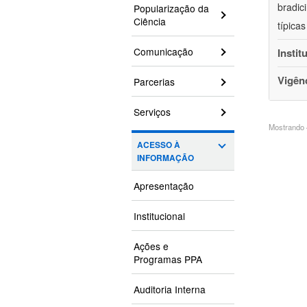
bradic
Popularização da
Ciência
típica
Comunicação
Instit
Vigên
Parcerias
Serviços
Mostrando 4
ACESSO À
INFORMAÇÃO
Apresentação
Institucional
Ações e
Programas PPA
Auditoria Interna