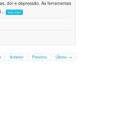
ivas, dor e depressão. As ferramentas
d
...
leia mais
o
Anterior
Próximo
Último →