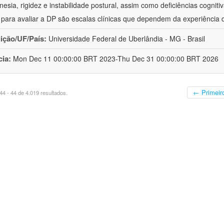
inesia, rigidez e instabilidade postural, assim como deficiências cognit
s para avaliar a DP são escalas clínicas que dependem da experiência 
uição/UF/País:
Universidade Federal de Uberlândia - MG - Brasil
cia:
Mon Dec 11 00:00:00 BRT 2023-Thu Dec 31 00:00:00 BRT 2026
← Primeir
4 - 44 de 4.019 resultados.