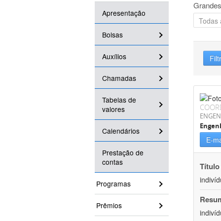
Grandes
Apresentação
Bolsas
Auxílios
Filt
Chamadas
Tabelas de
COOR
valores
ENGEN
Engen
Calendários
E-ma
Prestação de
contas
Título
indiví
Programas
Resu
Prêmios
indiví