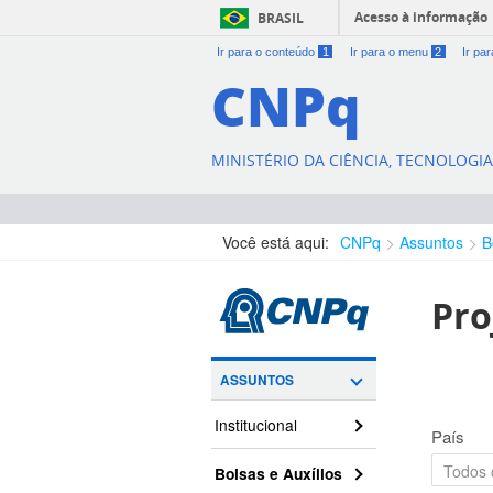
Acesso à informação
BRASIL
Ir para o conteúdo
1
Ir para o menu
2
Ir pa
CNPq
MINISTÉRIO DA CIÊNCIA, TECNOLOGI
Você está aqui:
CNPq
Assuntos
B
Pro
ASSUNTOS
Institucional
País
Bolsas e Auxílios