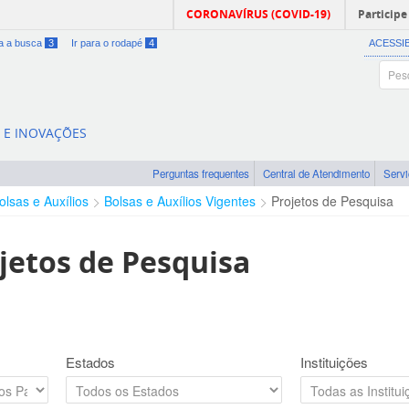
CORONAVÍRUS (COVID-19)
Participe
ra a busca
3
Ir para o rodapé
4
ACESSI
A E INOVAÇÕES
Perguntas frequentes
Central de Atendimento
Serv
olsas e Auxílios
Bolsas e Auxílios Vigentes
Projetos de Pesquisa
jetos de Pesquisa
Estados
Instituições