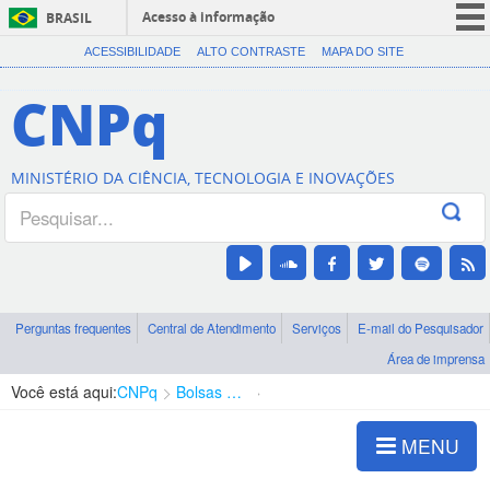
Acesso à informação
BRASIL
CORONAVÍRUS (COVID-19)
ACESSIBILIDADE
ALTO CONTRASTE
MAPA DO SITE
Participe
CNPq
Serviços
Legislação
MINISTÉRIO DA CIÊNCIA, TECNOLOGIA E INOVAÇÕES
Canais
Perguntas frequentes
Central de Atendimento
Serviços
E-mail do Pesquisador
Área de imprensa
Você está aqui:
CNPq
Bolsas e Auxílios Vigentes
Projetos de Pesquisa
MENU