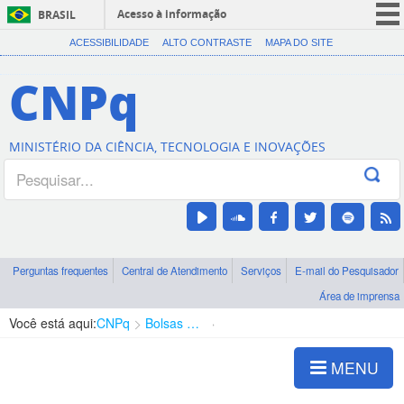
Acesso à informação
BRASIL
CORONAVÍRUS (COVID-19)
ACESSIBILIDADE
ALTO CONTRASTE
MAPA DO SITE
Participe
CNPq
Serviços
Legislação
MINISTÉRIO DA CIÊNCIA, TECNOLOGIA E INOVAÇÕES
Canais
Perguntas frequentes
Central de Atendimento
Serviços
E-mail do Pesquisador
Área de imprensa
Você está aqui:
CNPq
Bolsas e Auxílios Vigentes
Projetos de Pesquisa
MENU