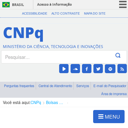
Acesso à informação
BRASIL
CORONAVÍRUS (COVID-19)
ACESSIBILIDADE
ALTO CONTRASTE
MAPA DO SITE
Participe
CNPq
Serviços
Legislação
MINISTÉRIO DA CIÊNCIA, TECNOLOGIA E INOVAÇÕES
Canais
Perguntas frequentes
Central de Atendimento
Serviços
E-mail do Pesquisador
Área de imprensa
Você está aqui:
CNPq
Bolsas e Auxílios Vigentes
Projetos de Pesquisa
MENU