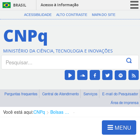
Acesso à informação
BRASIL
CORONAVÍRUS (COVID-19)
ACESSIBILIDADE
ALTO CONTRASTE
MAPA DO SITE
Participe
CNPq
Serviços
Legislação
MINISTÉRIO DA CIÊNCIA, TECNOLOGIA E INOVAÇÕES
Canais
Perguntas frequentes
Central de Atendimento
Serviços
E-mail do Pesquisador
Área de imprensa
Você está aqui:
CNPq
Bolsas e Auxílios Vigentes
Projetos de Pesquisa
MENU